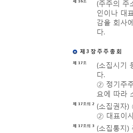
(주주의 주
제 16조
인이나 대표
감을 회사에
다.
제 3 장 주 주 총 회
(소집시기 
제 17조
다.
② 정기주주
요에 따라 
(소집권자)
제 17조의 2
② 대표이사
(소집통지)
제 17조의 3