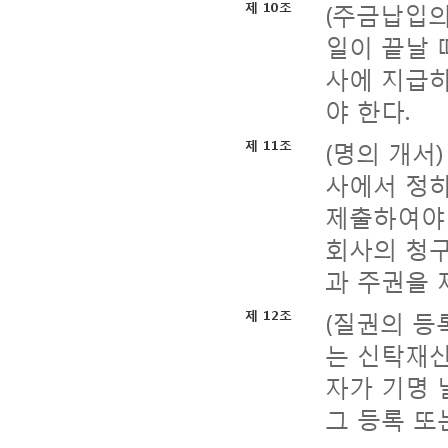
(주금납입의
제 10조
일이 끝날 
사에 지급하
야 한다.
(명의 개서
제 11조
사에서 정
제출하여야 
회사의 청구
과 주권을 
(질권의 등
제 12조
는 신탁재
자가 기명 
그 등록 또