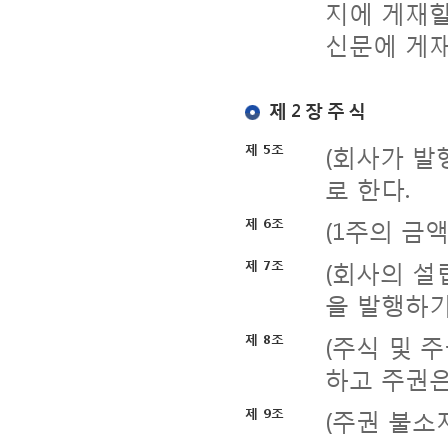
지에 게재할
신문에 게재
제 2 장 주 식
(회사가 발행
제 5조
로 한다.
(1주의 금
제 6조
(회사의 설
제 7조
을 발행하기
(주식 및 
제 8조
하고 주권은 
(주권 불소
제 9조