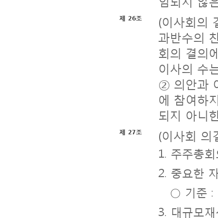
임되지 않은
(이사회의 
제 26조
과반수의 찬
회의 결의에
이사의 수는
② 의안과 
에 참여하지
되지 아니한
(이사회 의
제 27조
1. 주주총
2. 중요한
○ 기준 :
3. 대규모