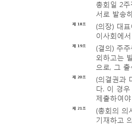
총회일 2주
서로 발송하
(의장) 대
제 18조
이사회에서 
(결의) 주
제 19조
외하고는 
으로, 그 
(의결권과 
제 20조
다. 이 경
제출하여야 
(총회의 의
제 21조
기재하고 의