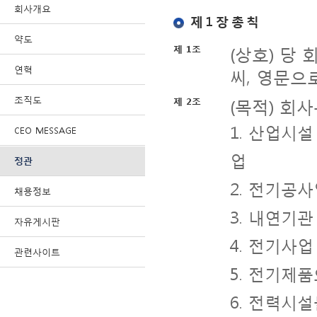
회사개요
제 1 장 총 칙
약도
(상호) 당 
제 1조
연혁
씨, 영문으로는
조직도
(목적) 회
제 2조
1. 산업시
CEO MESSAGE
업
정관
2. 전기공
채용정보
3. 내연기관
자유게시판
4. 전기사
관련사이트
5. 전기제
6. 전력시