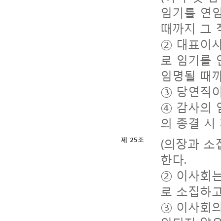
임기를 연임
때까지 그 
② 대표이사
로 임기를 
임명될 때까
③ 당연직이
④ 감사의 
의 종결 시
(의장과 소
제 25조
한다.
② 이사회는
로 소집하고
③ 이사회의