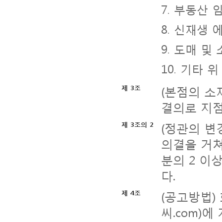
7. 부동산
8. 신재생
9. 도매 및
10. 기타
(본점의 소
제 3조
결의로 지점
(정관의 변
제 3조의 2
의결을 거쳐
분의 2 이
다.
(공고방법)
제 4조
씨.com)