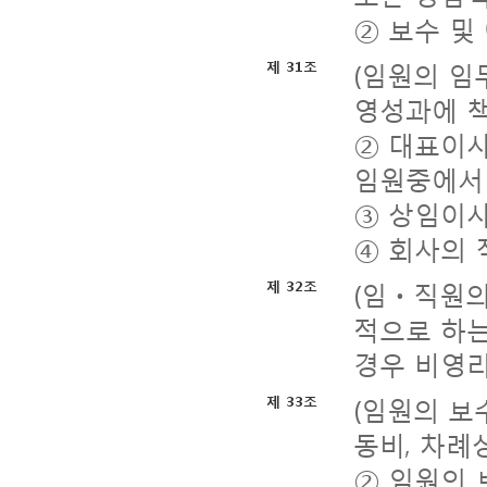
② 보수 및
(임원의 임
제 31조
영성과에 책
② 대표이사
임원중에서 
③ 상임이사
④ 회사의 
(임ㆍ직원의
제 32조
적으로 하는
경우 비영리
(임원의 보
제 33조
동비, 차례
② 임원의